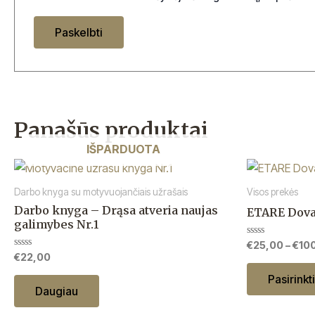
Panašūs produktai
IŠPARDUOTA
Darbo knyga su motyvuojančiais užrašais
Visos prekės
Darbo knyga – Drąsa atveria naujas
ETARE Dov
galimybes Nr.1
Įvertinimas:
€
25,00
–
€
10
0
Įvertinimas:
€
22,00
iš
0
5
iš
Pasirinkt
5
Daugiau