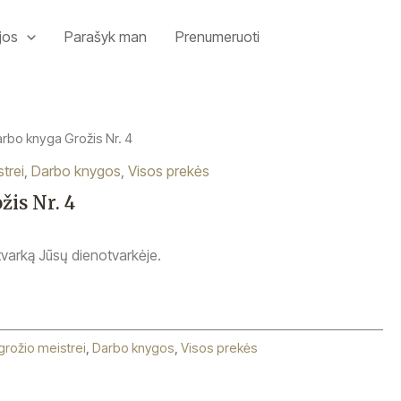
jos
Parašyk man
Prenumeruoti
arbo knyga Grožis Nr. 4
trei
,
Darbo knygos
,
Visos prekės
is Nr. 4
 tvarką Jūsų dienotvarkėje.
grožio meistrei
,
Darbo knygos
,
Visos prekės