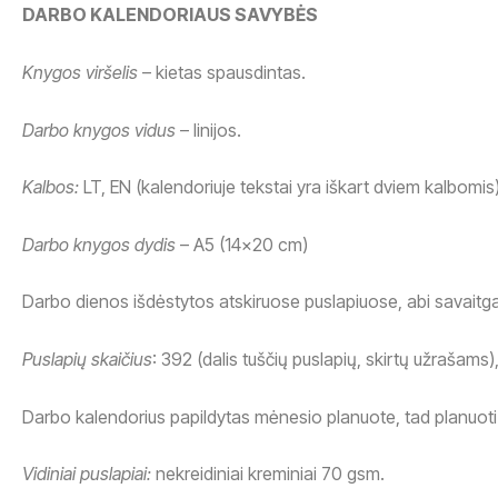
DARBO KALENDORIAUS SAVYBĖS
Knygos viršelis
– kietas spausdintas.
Darbo knygos vidus
– linijos.
Kalbos:
LT, EN (kalendoriuje tekstai yra iškart dviem kalbomis)
Darbo knygos dydis
– A5 (14×20 cm)
Darbo dienos išdėstytos atskiruose puslapiuose, abi savaitg
Puslapių skaičius
: 392 (dalis tuščių puslapių, skirtų užrašams),
Darbo kalendorius papildytas mėnesio planuote, tad planuoti
Vidiniai puslapiai:
nekreidiniai kreminiai 70 gsm.