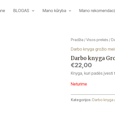
ane
BLOGAS
Mano kūryba
Mano rekomendaci
Pradžia
/
Visos prekės
/ D
Darbo knyga grožio meis
Darbo knyga Grož
€
22,00
Knyga, kuri padės įvesti
Neturime
Kategorijos:
Darbo knyga 