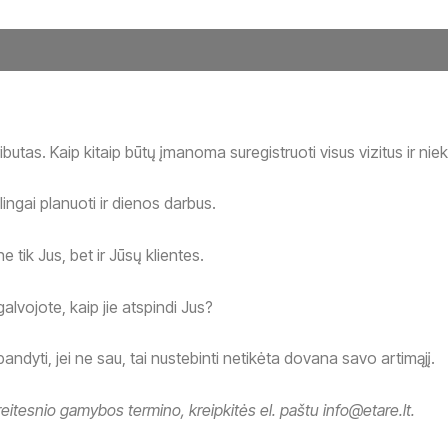
utas. Kaip kitaip būtų įmanoma suregistruoti visus vizitus ir nie
ilingai planuoti ir dienos darbus.
tik Jus, bet ir Jūsų klientes.
alvojote, kaip jie atspindi Jus?
ndyti, jei ne sau, tai nustebinti netikėta dovana savo artimąjį.
reitesnio gamybos termino, kreipkitės el. paštu info@etare.lt.