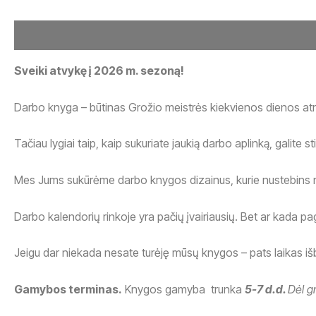
Aprašymas
Atsiliepimai (0)
Sveiki atvykę į 2026 m. sezoną!
Darbo knyga – būtinas Grožio meistrės kiekvienos dienos atrib
Tačiau lygiai taip, kaip sukuriate jaukią darbo aplinką, galite st
Mes Jums sukūrėme darbo knygos dizainus, kurie nustebins ne 
Darbo kalendorių rinkoje yra pačių įvairiausių. Bet ar kada pag
Jeigu dar niekada nesate turėję mūsų knygos – pats laikas išba
Gamybos terminas.
Knygos gamyba trunka
5-7 d.d.
Dėl g