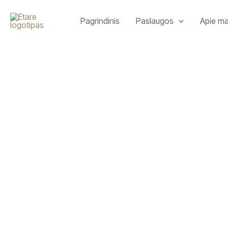
Pereiti
prie
Pagrindinis
Paslaugos
Apie m
turinio