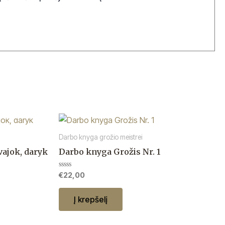
Darbo knyga grožio meistrei
vajok, daryk
Darbo knyga Grožis Nr. 1
Įvertinimas:
€
22,00
0
iš
5
Į krepšelį