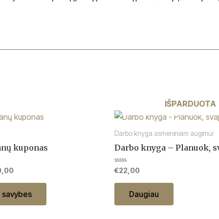
IŠPARDUOTA
Price
This
range:
product
€25,00
Darbo knyga asmeniniam augimui
through
has
anų kuponas
Darbo knyga – Planuok, s
€100,00
multiple
variants.
Įvertinimas:
0,00
€
22,00
0
The
iš
5
options
i savybes
Daugiau
may
be