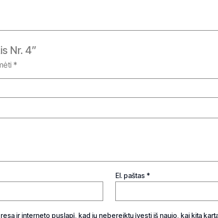
s Nr. 4”
ymėti
*
El. paštas
*
esą ir interneto puslapį, kad jų nebereiktų įvesti iš naujo, kai kitą kar