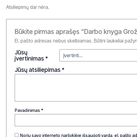
Atsiliepimų dar nėra.
Būkite pirmas aprašęs “Darbo knyga Groži
El. pašto adresas nebus skelbiamas.
Būtini laukeliai paž
Jūsų
įvertinimas
*
Jūsų atsiliepimas
*
Pavadinimas
*
Noriu savo interneto naršyklėje išsaugoti vardą, el. pašto adr