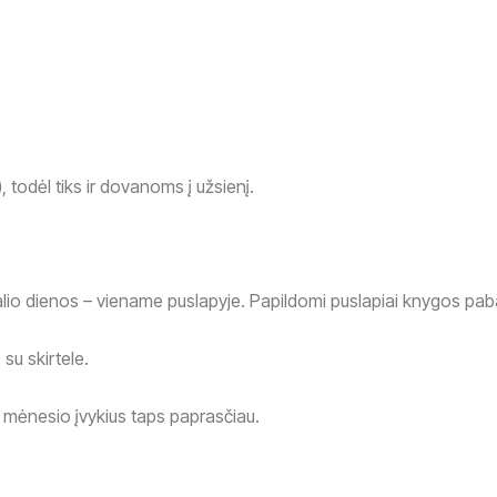
, todėl tiks ir dovanoms į užsienį.
alio dienos – viename puslapyje. Papildomi puslapiai knygos pa
 su skirtele.
 mėnesio įvykius taps paprasčiau.