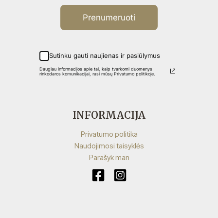
Prenumeruoti
Sutinku gauti naujienas ir pasiūlymus
Daugiau informacijos apie tai, kaip tvarkomi duomenys
rinkodaros komunikacijai, rasi mūsų Privatumo politikoje.
INFORMACIJA
Privatumo politika
Naudojimosi taisyklės
Parašyk man