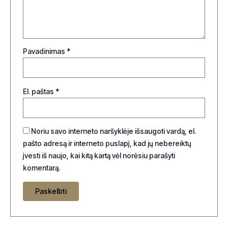
Pavadinimas
*
El. paštas
*
Noriu savo interneto naršyklėje išsaugoti vardą, el.
pašto adresą ir interneto puslapį, kad jų nebereiktų
įvesti iš naujo, kai kitą kartą vėl norėsiu parašyti
komentarą.