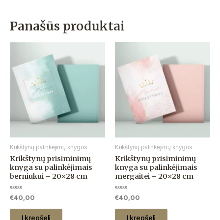
Panašūs produktai
Krikštynų palinkėjimų knygos
Krikštynų palinkėjimų knygos
Krikštynų prisiminimų
Krikštynų prisiminimų
knyga su palinkėjimais
knyga su palinkėjimais
berniukui – 20×28 cm
mergaitei – 20×28 cm
Įvertinimas:
Įvertinimas:
€
40,00
€
40,00
0
0
iš
iš
5
5
Į krepšelį
Į krepšelį