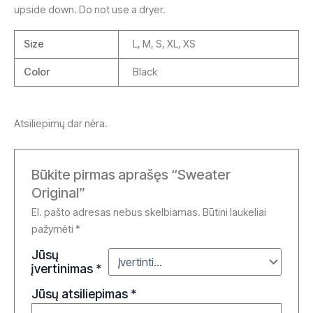
upside down. Do not use a dryer.
Size
L, M, S, XL, XS
Color
Black
Atsiliepimų dar nėra.
Būkite pirmas aprašęs “Sweater
Original”
El. pašto adresas nebus skelbiamas.
Būtini laukeliai
pažymėti
*
Jūsų
įvertinimas
*
Jūsų atsiliepimas
*