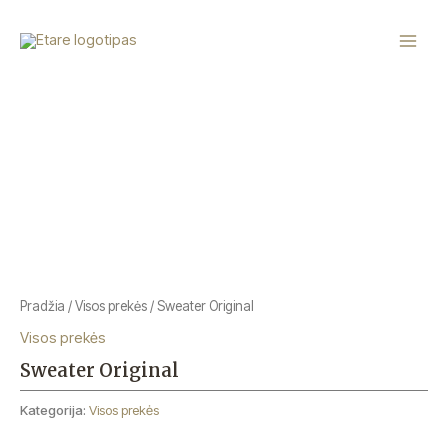
Pereiti
Main
prie
Menu
turinio
Pradžia
/
Visos prekės
/ Sweater Original
Visos prekės
Sweater Original
Kategorija:
Visos prekės