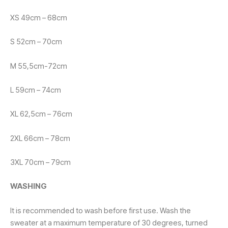
XS 49cm – 68cm
S 52cm – 70cm
M 55,5cm-72cm
L 59cm – 74cm
XL 62,5cm – 76cm
2XL 66cm – 78cm
3XL 70cm – 79cm
WASHING
It is recommended to wash before first use. Wash the
sweater at a maximum temperature of 30 degrees, turned