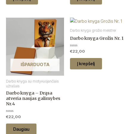
Darbo knyga grožio meistrei
Darbo knyga Grožis Nr. 1
Įvertinimas:
€
22,00
0
iš
5
Į krepšelį
IŠPARDUOTA
Darbo knyga su motyvuojančiais
užrašais
Darbo knyga – Drąsa
atveria naujas galimybes
Nr.4
Įvertinimas:
€
22,00
0
iš
5
Daugiau