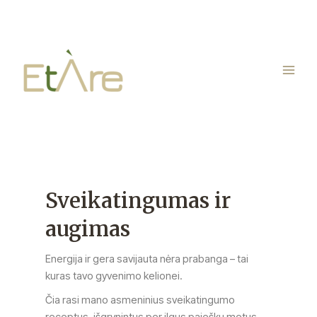
Pereiti
Main
prie
Menu
turinio
Sveikatingumas ir
augimas
Energija ir gera savijauta nėra prabanga – tai
kuras tavo gyvenimo kelionei.
Čia rasi mano asmeninius sveikatingumo
receptus, išgrynintus per ilgus paieškų metus,