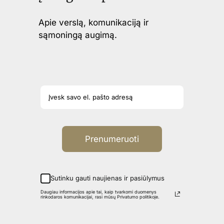
Apie verslą, komunikaciją ir
sąmoningą augimą.
Prenumeruoti
Sutinku gauti naujienas ir pasiūlymus
Daugiau informacijos apie tai, kaip tvarkomi duomenys
rinkodaros komunikacijai, rasi mūsų Privatumo politikoje.