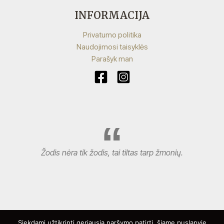
INFORMACIJA
Privatumo politika
Naudojimosi taisyklės
Parašyk man
Žodis nėra tik žodis, tai tiltas tarp žmonių.
Siekdami užtikrinti geriausią naršymo patirtį, šiame puslapyje