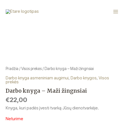
Pereiti
Main
prie
Menu
turinio
Pradžia
/
Visos prekės
/ Darbo knyga – Maži žingnsiai
Darbo knyga asmeniniam augimui
,
Darbo knygos
,
Visos
prekės
Darbo knyga – Maži žingnsiai
€
22,00
Knyga, kuri padės įvesti tvarką Jūsų dienotvarkėje.
Neturime