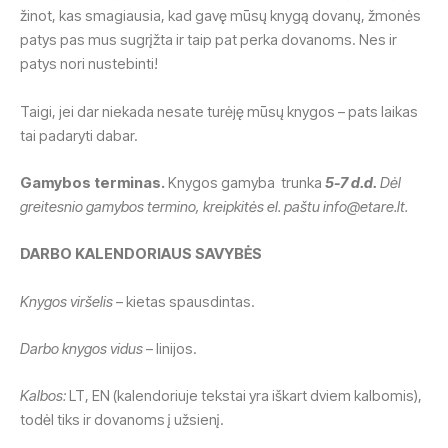
žinot, kas smagiausia, kad gavę mūsų knygą dovanų, žmonės
patys pas mus sugrįžta ir taip pat perka dovanoms. Nes ir
patys nori nustebinti!
Taigi, jei dar niekada nesate turėję mūsų knygos – pats laikas
tai padaryti dabar.
Gamybos terminas.
Knygos gamyba trunka
5-7 d.d.
Dėl
greitesnio gamybos termino, kreipkitės el. paštu info@etare.lt.
DARBO KALENDORIAUS SAVYBĖS
Knygos viršelis
– kietas spausdintas.
Darbo knygos vidus
– linijos.
Kalbos:
LT, EN (kalendoriuje tekstai yra iškart dviem kalbomis),
todėl tiks ir dovanoms į užsienį.