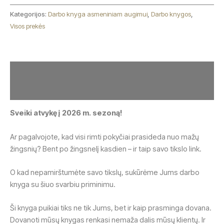
Kategorijos:
Darbo knyga asmeniniam augimui
,
Darbo knygos
,
Visos prekės
Aprašymas
Atsiliepimai (0)
Sveiki atvykę į 2026 m. sezoną!
Ar pagalvojote, kad visi rimti pokyčiai prasideda nuo mažų
žingsnių? Bent po žingsnelį kasdien – ir taip savo tikslo link.
O kad nepamirštumėte savo tikslų, sukūrėme Jums darbo
knyga su šiuo svarbiu priminimu.
Ši knyga puikiai tiks ne tik Jums, bet ir kaip prasminga dovana.
Dovanoti mūsų knygas renkasi nemaža dalis mūsų klientų. Ir