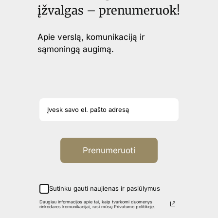
įžvalgas – prenumeruok!
Apie verslą, komunikaciją ir
sąmoningą augimą.
Prenumeruoti
Sutinku gauti naujienas ir pasiūlymus
Daugiau informacijos apie tai, kaip tvarkomi duomenys
rinkodaros komunikacijai, rasi mūsų Privatumo politikoje.