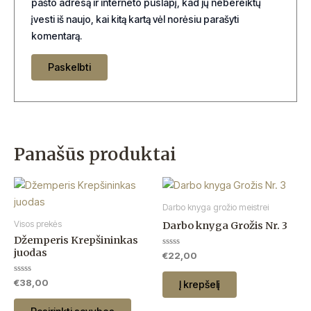
pašto adresą ir interneto puslapį, kad jų nebereiktų
įvesti iš naujo, kai kitą kartą vėl norėsiu parašyti
komentarą.
Panašūs produktai
This
product
Darbo knyga grožio meistrei
has
Visos prekės
Darbo knyga Grožis Nr. 3
multiple
Džemperis Krepšininkas
variants.
juodas
Įvertinimas:
€
22,00
0
The
iš
5
Įvertinimas:
€
38,00
Į krepšelį
options
0
iš
may
5