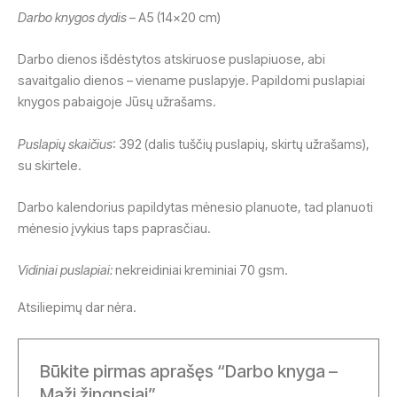
Darbo knygos dydis
– A5 (14×20 cm)
Darbo dienos išdėstytos atskiruose puslapiuose, abi
savaitgalio dienos – viename puslapyje. Papildomi puslapiai
knygos pabaigoje Jūsų užrašams.
Puslapių skaičius
: 392 (dalis tuščių puslapių, skirtų užrašams),
su skirtele.
Darbo kalendorius papildytas mėnesio planuote, tad planuoti
mėnesio įvykius taps paprasčiau.
Vidiniai puslapiai:
nekreidiniai kreminiai 70 gsm.
Atsiliepimų dar nėra.
Būkite pirmas aprašęs “Darbo knyga –
Maži žingnsiai”