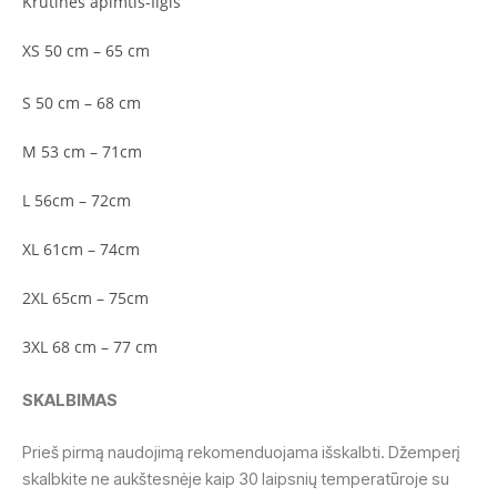
Krūtinės apimtis-Ilgis
XS 50 cm – 65 cm
S 50 cm – 68 cm
M 53 cm – 71cm
L 56cm – 72cm
XL 61cm – 74cm
2XL 65cm – 75cm
3XL 68 cm – 77 cm
SKALBIMAS
Prieš pirmą naudojimą rekomenduojama išskalbti. Džemperį
skalbkite ne aukštesnėje kaip 30 laipsnių temperatūroje su