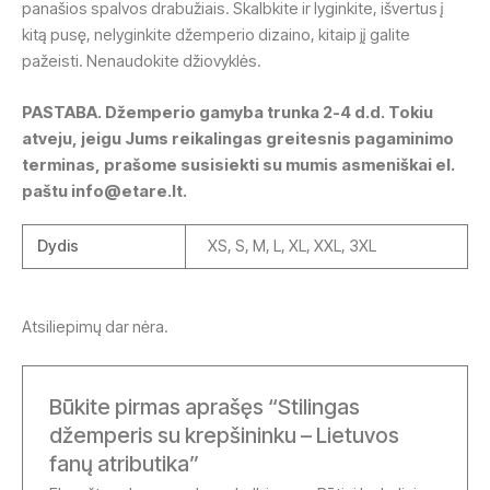
panašios spalvos drabužiais. Skalbkite ir lyginkite, išvertus į
kitą pusę, nelyginkite džemperio dizaino, kitaip jį galite
pažeisti. Nenaudokite džiovyklės.
PASTABA. Džemperio gamyba trunka 2-4 d.d. Tokiu
atveju, jeigu Jums reikalingas greitesnis pagaminimo
terminas, prašome susisiekti su mumis asmeniškai el.
paštu info@etare.lt.
Dydis
XS, S, M, L, XL, XXL, 3XL
Atsiliepimų dar nėra.
Būkite pirmas aprašęs “Stilingas
džemperis su krepšininku – Lietuvos
fanų atributika”