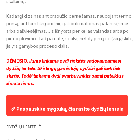
skalbimų.
Kadangi dizainas ant drabužio pernešamas, naudojant termo
presą, ant tam tikrų audinių gali būti matomas patamsėjimas
arba pašviesėjimas. Jis išnyksta per kelias valandas arba po
pirmo plovimo. Tad pamatę, spalvų netolygumą neišsigąskite,
jis yra gamybos proceso dalis.
DĖMESIO.
Jums tinkamą dydį rinkitės vadovaudamiesi
dydžių lentele. Skirtingų gamintojų dydžiai gali šiek tiek
skirtis. Todėl tinkamą dydį svarbu rinktis pagal pateiktus
išmatavimus.
📏 Paspauskite mygtuką, čia rasite dydžių lentelę
DYDŽIŲ LENTELĖ