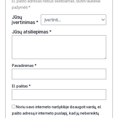
El. pašto adresas nebus skelbiamas.
Būtini laukeliai
pažymėti
*
Jūsų
įvertinimas
*
Jūsų atsiliepimas
*
Pavadinimas
*
El. paštas
*
Noriu savo interneto naršyklėje išsaugoti vardą, el.
pašto adresą ir interneto puslapį, kad jų nebereiktų