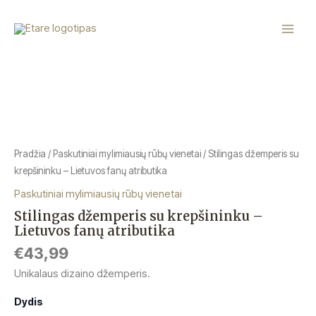
Pereiti
Main
prie
Menu
turinio
produkto
kiekis:
Stilingas
džemperis
su
krepšininku
–
Pradžia
/
Paskutiniai mylimiausių rūbų vienetai
/ Stilingas džemperis su
Lietuvos
krepšininku – Lietuvos fanų atributika
fanų
atributika
Paskutiniai mylimiausių rūbų vienetai
Stilingas džemperis su krepšininku –
Lietuvos fanų atributika
€
43,99
Unikalaus dizaino džemperis.
Dydis