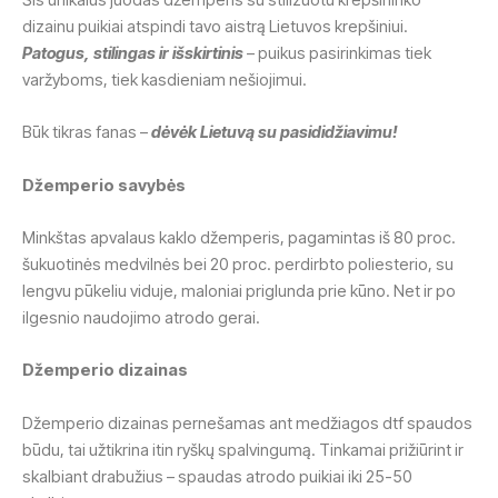
dizainu puikiai atspindi tavo aistrą Lietuvos krepšiniui.
Patogus, stilingas ir išskirtinis
– puikus pasirinkimas tiek
varžyboms, tiek kasdieniam nešiojimui.
Būk tikras fanas –
dėvėk Lietuvą su pasididžiavimu!
Džemperio savybės
Minkštas apvalaus kaklo džemperis, pagamintas iš 80 proc.
šukuotinės medvilnės bei 20 proc. perdirbto poliesterio, su
lengvu pūkeliu viduje, maloniai priglunda prie kūno. Net ir po
ilgesnio naudojimo atrodo gerai.
Džemperio dizainas
Džemperio dizainas pernešamas ant medžiagos dtf spaudos
būdu, tai užtikrina itin ryškų spalvingumą. Tinkamai prižiūrint ir
skalbiant drabužius – spaudas atrodo puikiai iki 25-50