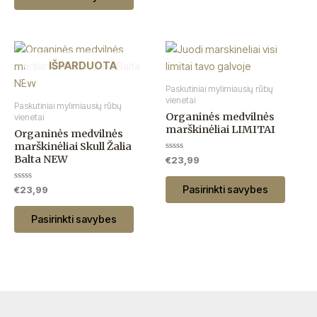
chosen
chose
on
on
the
the
This
This
product
produc
product
produc
IŠPARDUOTA
page
page
has
has
Paskutiniai mylimiausių rūbų
multiple
multip
vienetai
Paskutiniai mylimiausių rūbų
Organinės medvilnės
variants.
variant
vienetai
marškinėliai LIMITAI
Organinės medvilnės
The
The
marškinėliai Skull Žalia
options
option
Balta NEW
Įvertinimas:
€
23,99
may
may
0
iš
be
be
5
Pasirinkti savybes
Įvertinimas:
€
23,99
0
chosen
chose
iš
5
on
on
Pasirinkti savybes
the
the
product
produc
page
page