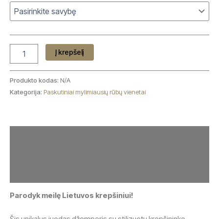
Į krepšelį
Produkto kodas:
N/A
Kategorija:
Paskutiniai mylimiausių rūbų vienetai
Aprašymas
Papildoma informacija
Atsiliepimai (0)
Parodyk meilę Lietuvos krepšiniui!
Šis unikalus juodas džemperis su stilizuotu krepšininko