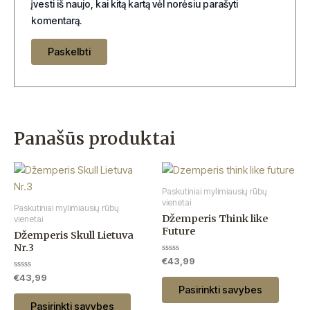
įvesti iš naujo, kai kitą kartą vėl norėsiu parašyti
komentarą.
Panašūs produktai
This
This
product
produc
Paskutiniai mylimiausių rūbų
has
has
vienetai
Paskutiniai mylimiausių rūbų
Džemperis Think like
multiple
multip
vienetai
Future
Džemperis Skull Lietuva
variants.
variant
Nr.3
The
The
Įvertinimas:
€
43,99
options
option
0
Įvertinimas:
iš
€
43,99
may
may
0
5
Pasirinkti savybes
iš
be
be
5
Pasirinkti savybes