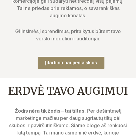
komercijoje gali sudaryti net trečdalį visų pajamų.
Tai ne priedas prie reklamos, o savarankiškas
augimo kanalas.
Gilinsimės į sprendimus, pritaikytus būtent tavo
verslo modeliui ir auditorijai.
Įdarbinti naujienlaiškius
ERDVĖ TAVO AUGIMUI
Žodis nėra tik žodis – tai tiltas.
Per dešimtmetį
marketinge mačiau per daug sugriautų tiltų dėl
skubos ir paviršutiniškumo. Šiame bloge aš renkuosi
kitą tempą. Tai mano asmeninė erdvė, kurioje