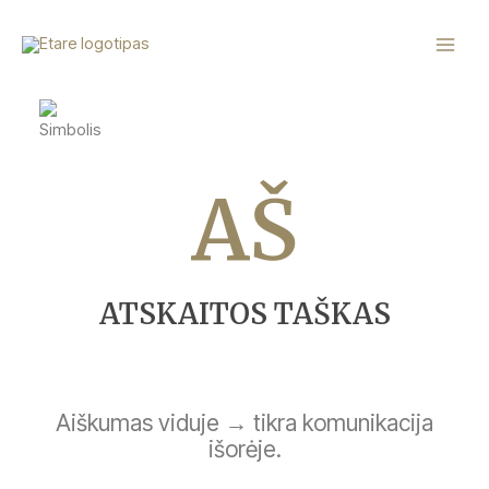
Pereiti
Main
prie
Menu
turinio
AŠ
ATSKAITOS TAŠKAS
Aiškumas viduje → tikra komunikacija
išorėje.