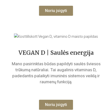
Noriu įsigyti
VEGAN D | Saulės energija
Mano pasirinktas būdas papildyti saulės šviesos
trūkumą natūraliai. Tai augalinis vitaminas D,
padedantis palaikyti imuninės sistemos veiklą ir
raumenų funkciją.
Noriu įsigyti