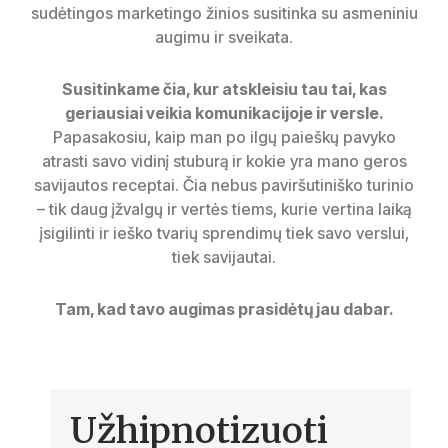
sudėtingos marketingo žinios susitinka su asmeniniu
augimu ir sveikata.
Susitinkame čia, kur atskleisiu tau tai, kas
geriausiai veikia komunikacijoje ir versle.
Papasakosiu, kaip man po ilgų paieškų pavyko
atrasti savo vidinį stuburą ir kokie yra mano geros
savijautos receptai. Čia nebus paviršutiniško turinio
– tik daug įžvalgų ir vertės tiems, kurie vertina laiką
įsigilinti ir ieško tvarių sprendimų tiek savo verslui,
tiek savijautai.
Tam, kad tavo augimas prasidėtų jau dabar.
Užhipnotizuoti