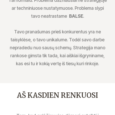
Tai normalu. Problema dažniausiai ne strategijoje
ar techniniuose nustatymuose. Problema slypi
tavo neatrastame
BALSE
.
Tavo pranašumas prieš konkurentus yra ne
taisyklėse, o tavo unikalume. Todėl savo darbe
nepradedu nuo sausų schemų. Strategija mano
rankose gimsta tik tada, kai aiškiai išgryniname,
kas esi tu ir kokią vertę iš tiesų kuri rinkoje.
AŠ KASDIEN RENKUOSI