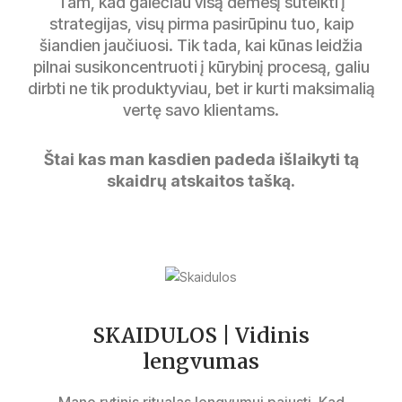
Tam, kad galėčiau visą dėmesį sutelkti į
strategijas, visų pirma pasirūpinu tuo, kaip
šiandien jaučiuosi. Tik tada, kai kūnas leidžia
pilnai susikoncentruoti į kūrybinį procesą, galiu
dirbti ne tik produktyviau, bet ir kurti maksimalią
vertę savo klientams.
Štai kas man kasdien padeda išlaikyti tą
skaidrų atskaitos tašką.
SKAIDULOS | Vidinis
lengvumas
Mano rytinis ritualas lengvumui pajusti. Kad