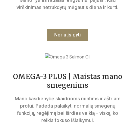
virškinimas netrukdytų mėgautis diena ir kurti.
Noriu įsigyti
OMEGA-3 PLUS | Maistas mano
smegenims
Mano kasdienybė skaidrioms mintims ir aštriam
protui. Padeda palaikyti normalią smegenų
funkciją, regėjimą bei širdies veiklą – viską, ko
reikia fokuso išlaikymui.