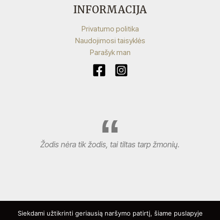
INFORMACIJA
Privatumo politika
Naudojimosi taisyklės
Parašyk man
Žodis nėra tik žodis, tai tiltas tarp žmonių.
Siekdami užtikrinti geriausią naršymo patirtį, šiame puslapyje