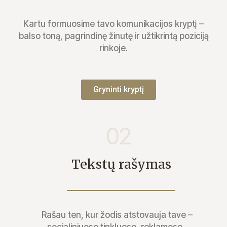
Kartu formuosime tavo komunikacijos kryptį –
balso toną, pagrindinę žinutę ir užtikrintą poziciją
rinkoje.
Gryninti kryptį
02
Tekstų rašymas
Rašau ten, kur žodis atstovauja tave –
socialiniuose tinkluose, reklamose,