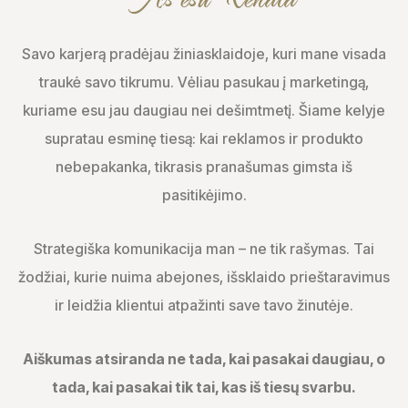
Savo karjerą pradėjau žiniasklaidoje, kuri mane visada
traukė savo tikrumu. Vėliau pasukau į marketingą,
kuriame esu jau daugiau nei dešimtmetį. Šiame kelyje
supratau esminę tiesą: kai reklamos ir produkto
nebepakanka, tikrasis pranašumas gimsta iš
pasitikėjimo.
Strategiška komunikacija man – ne tik rašymas. Tai
žodžiai, kurie nuima abejones, išsklaido prieštaravimus
ir leidžia klientui atpažinti save tavo žinutėje.
Aiškumas atsiranda ne tada, kai pasakai daugiau, o
tada, kai pasakai tik tai, kas iš tiesų svarbu.