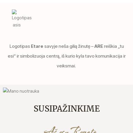
Logotipas
Etare
savyje neša gilią žinutę –
ARE
reiškia „tu
esi“ ir simbolizuoja centrą, iš kurio kyla tavo komunikacija ir
veiksmai.
SUSIPAŽINKIME
Aš esu Renata