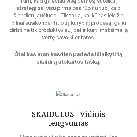
Tam, kad galėčiau visą dėmesį sutelkti į
strategijas, visų pirma pasirūpinu tuo, kaip
šiandien jaučiuosi. Tik tada, kai kūnas leidžia
pilnai susikoncentruoti į kūrybinį procesą, galiu
dirbti ne tik produktyviau, bet ir kurti maksimalią
vertę savo klientams.
Štai kas man kasdien padeda išlaikyti tą
skaidrų atskaitos tašką.
SKAIDULOS | Vidinis
lengvumas
Mano rytinis ritualas lengvumui pajusti. Kad