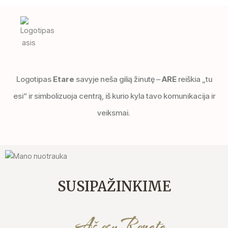
Logotipas
Etare
savyje neša gilią žinutę –
ARE
reiškia „tu
esi“ ir simbolizuoja centrą, iš kurio kyla tavo komunikacija ir
veiksmai.
SUSIPAŽINKIME
Aš esu Renata