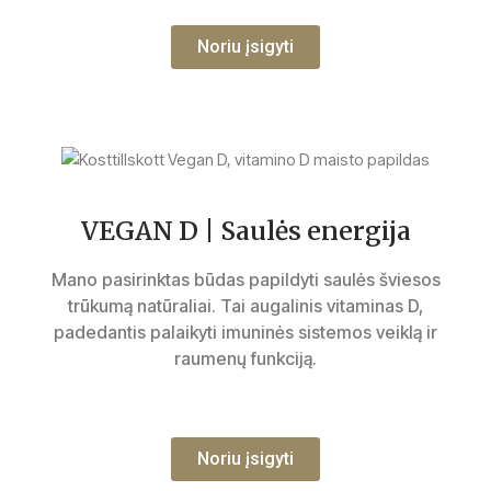
Noriu įsigyti
VEGAN D | Saulės energija
Mano pasirinktas būdas papildyti saulės šviesos
trūkumą natūraliai. Tai augalinis vitaminas D,
padedantis palaikyti imuninės sistemos veiklą ir
raumenų funkciją.
Noriu įsigyti