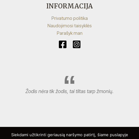
INFORMACIJA
Privatumo politika
Naudojimosi taisyklės
Parašyk man
Žodis nėra tik žodis, tai tiltas tarp žmonių.
Siekdami užtikrinti geriausią naršymo patirtį, šiame puslapyje