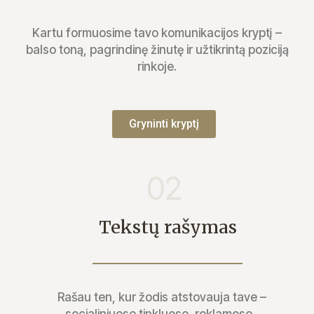
Kartu formuosime tavo komunikacijos kryptį –
balso toną, pagrindinę žinutę ir užtikrintą poziciją
rinkoje.
Gryninti kryptį
02
Tekstų rašymas
Rašau ten, kur žodis atstovauja tave –
socialiniuose tinkluose, reklamose,