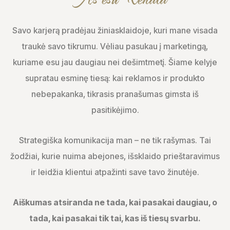
Savo karjerą pradėjau žiniasklaidoje, kuri mane visada
traukė savo tikrumu. Vėliau pasukau į marketingą,
kuriame esu jau daugiau nei dešimtmetį. Šiame kelyje
supratau esminę tiesą: kai reklamos ir produkto
nebepakanka, tikrasis pranašumas gimsta iš
pasitikėjimo.
Strategiška komunikacija man – ne tik rašymas. Tai
žodžiai, kurie nuima abejones, išsklaido prieštaravimus
ir leidžia klientui atpažinti save tavo žinutėje.
Aiškumas atsiranda ne tada, kai pasakai daugiau, o
tada, kai pasakai tik tai, kas iš tiesų svarbu.