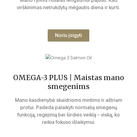
virškinimas netrukdytų mėgautis diena ir kurti.
Noriu įsigyti
OMEGA-3 PLUS | Maistas mano
smegenims
Mano kasdienybė skaidrioms mintims ir aštriam
protui. Padeda palaikyti normalią smegenų
funkciją, regėjimą bei širdies veiklą – viską, ko
reikia fokuso išlaikymui.