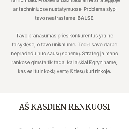
Tai normalu. Problema dažniausiai ne strategijoje
ar techniniuose nustatymuose. Problema slypi
tavo neatrastame
BALSE
.
Tavo pranašumas prieš konkurentus yra ne
taisyklėse, o tavo unikalume. Todėl savo darbe
nepradedu nuo sausų schemų. Strategija mano
rankose gimsta tik tada, kai aiškiai išgryniname,
kas esi tu ir kokią vertę iš tiesų kuri rinkoje.
AŠ KASDIEN RENKUOSI