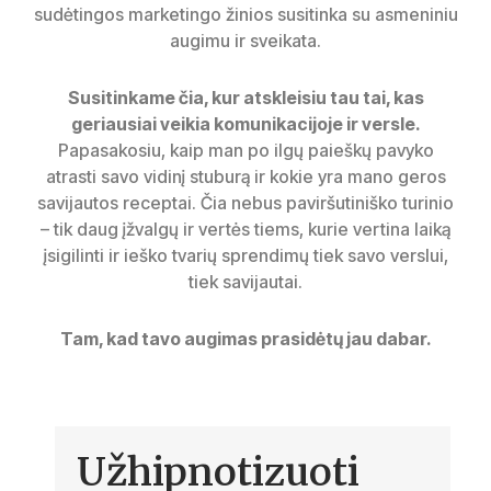
sudėtingos marketingo žinios susitinka su asmeniniu
augimu ir sveikata.
Susitinkame čia, kur atskleisiu tau tai, kas
geriausiai veikia komunikacijoje ir versle.
Papasakosiu, kaip man po ilgų paieškų pavyko
atrasti savo vidinį stuburą ir kokie yra mano geros
savijautos receptai. Čia nebus paviršutiniško turinio
– tik daug įžvalgų ir vertės tiems, kurie vertina laiką
įsigilinti ir ieško tvarių sprendimų tiek savo verslui,
tiek savijautai.
Tam, kad tavo augimas prasidėtų jau dabar.
Užhipnotizuoti