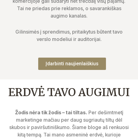
komercijoje gali sudaryti net trečdalį visų pajamų.
Tai ne priedas prie reklamos, o savarankiškas
augimo kanalas.
Gilinsimės į sprendimus, pritaikytus būtent tavo
verslo modeliui ir auditorijai.
Įdarbinti naujienlaiškius
ERDVĖ TAVO AUGIMUI
Žodis nėra tik žodis – tai tiltas.
Per dešimtmetį
marketinge mačiau per daug sugriautų tiltų dėl
skubos ir paviršutiniškumo. Šiame bloge aš renkuosi
kitą tempą. Tai mano asmeninė erdvė, kurioje