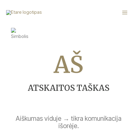
Pereiti
Main
prie
Menu
turinio
AŠ
ATSKAITOS TAŠKAS
Aiškumas viduje → tikra komunikacija
išorėje.