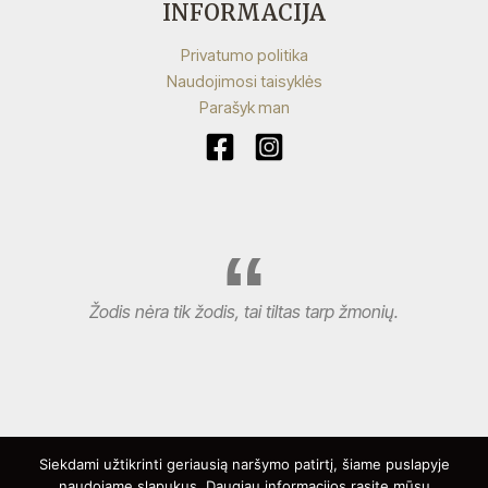
INFORMACIJA
Privatumo politika
Naudojimosi taisyklės
Parašyk man
Žodis nėra tik žodis, tai tiltas tarp žmonių.
Siekdami užtikrinti geriausią naršymo patirtį, šiame puslapyje
naudojame slapukus. Daugiau informacijos rasite mūsų