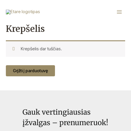
Pereiti
Main
prie
Menu
turinio
Krepšelis
Krepšelis dar tuščias.
Grįžti į parduotuvę
Gauk vertingiausias
įžvalgas – prenumeruok!